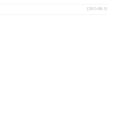
[2015-08-31]