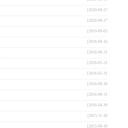
[2020-09-27]
[2020-09-27]
[2019-09-05]
[2018-09-16]
[2018-08-31]
[2018-05-31]
[2018-05-31]
[2016-09-30]
[2016-08-31]
[2016-04-30]
[2015-11-30]
[2015-09-30]