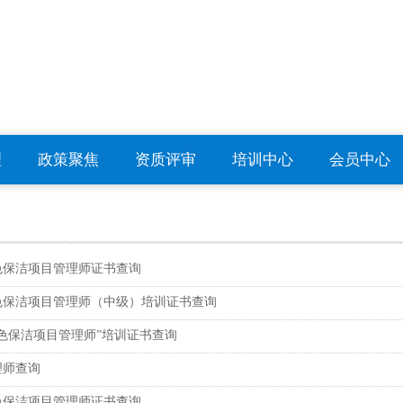
理
政策聚焦
资质评审
培训中心
会员中心
色保洁项目管理师证书查询
色保洁项目管理师（中级）培训证书查询
色保洁项目管理师”培训证书查询
理师查询
色保洁项目管理师证书查询