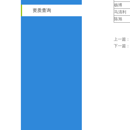
杨博
资质查询
马清利
陈旭
上一篇：
下一篇：